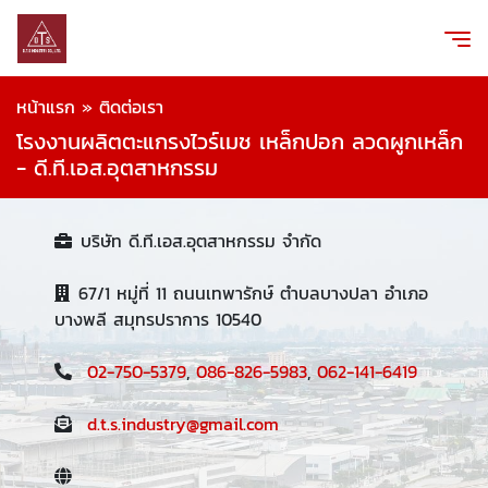
หน้าแรก
»
ติดต่อเรา
โรงงานผลิตตะแกรงไวร์เมช เหล็กปอก ลวดผูกเหล็ก
- ดี.ที.เอส.อุตสาหกรรม
บริษัท ดี.ที.เอส.อุตสาหกรรม จำกัด
67/1 หมู่ที่ 11 ถนนเทพารักษ์ ตำบลบางปลา อำเภอ
บางพลี สมุทรปราการ 10540
02-750-5379
,
086-826-5983
,
062-141-6419
d.t.s.industry@gmail.com