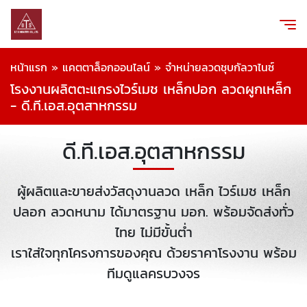
หน้าแรก
»
แคตตาล็อกออนไลน์
»
จำหน่ายลวดชุบกัลวาไนซ์
โรงงานผลิตตะแกรงไวร์เมช เหล็กปอก ลวดผูกเหล็ก
- ดี.ที.เอส.อุตสาหกรรม
ดี.ที.เอส.อุตสาหกรรม
ผู้ผลิตและขายส่งวัสดุงานลวด เหล็ก ไวร์เมช เหล็ก
ปลอก ลวดหนาม ได้มาตรฐาน มอก. พร้อมจัดส่งทั่ว
ไทย ไม่มีขั้นต่ำ
เราใส่ใจทุกโครงการของคุณ ด้วยราคาโรงงาน พร้อม
ทีมดูแลครบวงจร